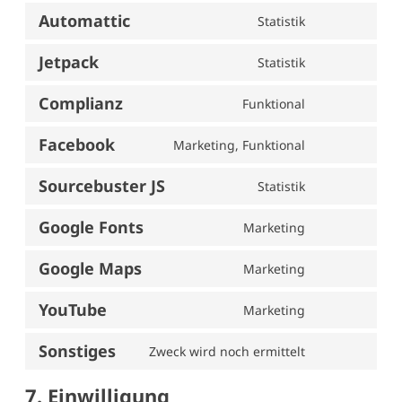
to
woocommerce
Automattic
Statistik
Consent
service
to
wistia
Jetpack
Statistik
Consent
service
to
automattic
Complianz
Funktional
Consent
service
to
jetpack
Facebook
Marketing, Funktional
Consent
service
to
complianz
Sourcebuster JS
Statistik
Consent
service
to
facebook
Google Fonts
Marketing
Consent
service
to
sourcebuster-
Google Maps
Marketing
Consent
service
js
to
google-
YouTube
Marketing
Consent
service
fonts
to
google-
Sonstiges
Zweck wird noch ermittelt
Consent
service
maps
to
youtube
7. Einwilligung